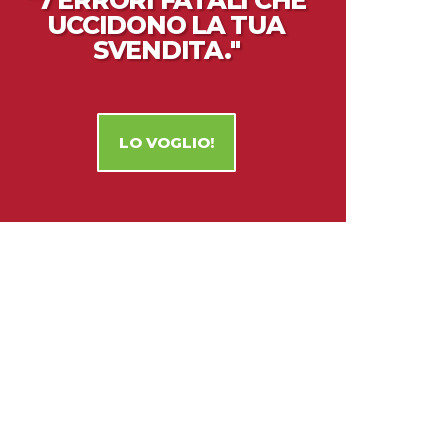
"7 ERRORI FATALI CHE
UCCIDONO LA TUA
SVENDITA."
LO VOGLIO!