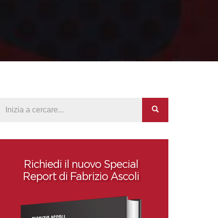
Richiedi il nuovo Special
Report di Fabrizio Ascoli