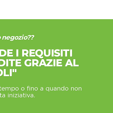
uo negozio??
DE I REQUISITI
ITE GRAZIE AL
LI"
i tempo o fino a quando non
a iniziativa.