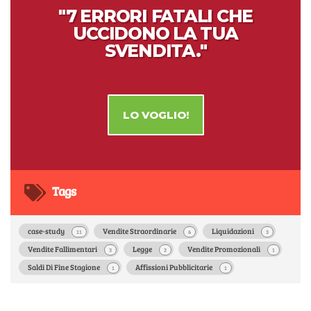
"7 ERRORI FATALI CHE
UCCIDONO LA TUA
SVENDITA."
LO VOGLIO!
Tags
case-study
Vendite Straordinarie
Liquidazioni
11
6
3
Vendite Fallimentari
Legge
Vendite Promozionali
3
2
1
Saldi Di Fine Stagione
Affissioni Pubblicitarie
1
1